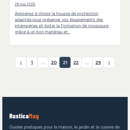
26 mai 2026
Apprenez à choisir la housse de protection
adaptée pour préserver vos équipements des
intempéries et éviter la formation de moisissure
grâce à un bon matériau et…
‹
1
…
20
21
22
…
29
›
Rustica
Mag
Guides pratiques pour la maison, le jardin et la cuisine de