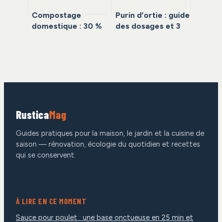
Compostage
Purin d’ortie : guide
domestique : 30 %
des dosages et 3
de déchets en
plantes à ne jamais
moins et un sol
arroser
fertile sans
dépenser un euro
Rustica
Mag
Guides pratiques pour la maison, le jardin et la cuisine de
saison — rénovation, écologie du quotidien et recettes
qui se conservent.
À LIRE EN CE MOMENT
Sauce pour poulet : une base onctueuse en 25 min et