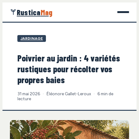
Rustica
Mag
Jardinage
JARDINAGE
Bricolage
Poivrier au jardin : 4 variétés
Maison
rustiques pour récolter vos
Écologie
propres baies
Gastronomie
31 mai 2026
·
Éléonore Gallet-Leroux
·
6 min de
lecture