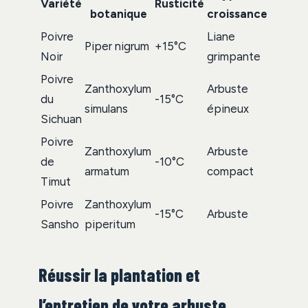
Variété
Rusticité
botanique
croissance
Poivre
Liane
Piper nigrum
+15°C
Noir
grimpante
Poivre
Zanthoxylum
Arbuste
du
-15°C
simulans
épineux
Sichuan
Poivre
Zanthoxylum
Arbuste
de
-10°C
armatum
compact
Timut
Poivre
Zanthoxylum
-15°C
Arbuste
Sansho
piperitum
Réussir la plantation et
l’entretien de votre arbuste