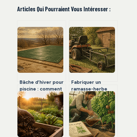
Articles Qui Pourraient Vous Intéresser :
Bâche d’hiver pour
Fabriquer un
piscine : comment
ramasse-herbe
choisir entre
pour tracteur
sécurité, propreté
tondeuse :
et économie ?
économies, sur-
mesure et
robustesse en 4
étapes