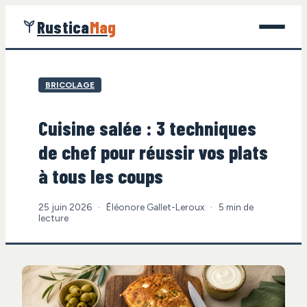
Rustica
Mag
Jardinage
BRICOLAGE
Bricolage
Cuisine salée : 3 techniques
Maison
de chef pour réussir vos plats
Écologie
à tous les coups
Gastronomie
25 juin 2026
·
Éléonore Gallet-Leroux
·
5 min de
lecture