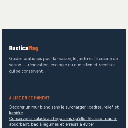
colonne d’eau et 3
périodes idéales et
critères pour
la méthode pour
rester au sec
une floraison
spectaculaire
Rustica
Mag
Guides pratiques pour la maison, le jardin et la cuisine de
saison — rénovation, écologie du quotidien et recettes
qui se conservent.
À LIRE EN CE MOMENT
Décorer un mur blanc sans le surcharger : cadres, relief et
lumière
Conserver la salade au frigo sans qu’elle flétrisse : papier
absorbant, bac à légumes et erreurs à éviter