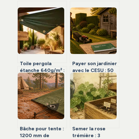
Toile pergola
Payer son jardinier
étanche 640g/m² :
avec le CESU : 50
le guide technique
% de crédit
pour une
d’impôt et
protection durable
démarches
de 15 ans
simplifiées
Bâche pour tente :
Semer la rose
1200 mm de
trémière : 3