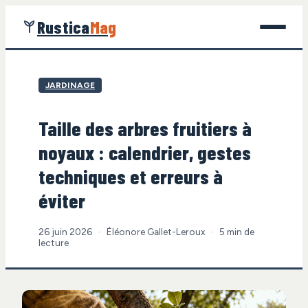
Rustica
Mag
Jardinage
JARDINAGE
Bricolage
Taille des arbres fruitiers à
Maison
noyaux : calendrier, gestes
Écologie
techniques et erreurs à
éviter
Gastronomie
26 juin 2026
·
Éléonore Gallet-Leroux
·
5 min de
lecture