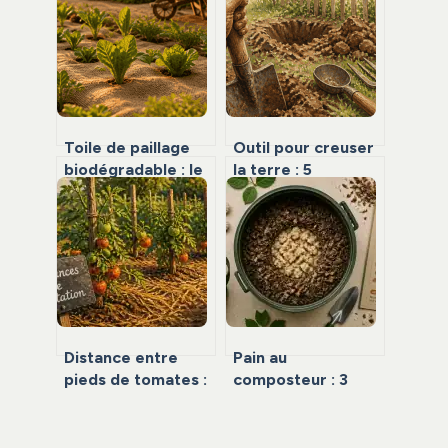
Toile de paillage
Outil pour creuser
biodégradable : le
la terre : 5
guide pour un sol
solutions pour
fertile sans
dompter les sols
plastique
durs sans s’épuiser
Distance entre
Pain au
pieds de tomates :
composteur : 3
50 à 70 cm pour
réflexes pour
garantir une
éviter les nuisibles
récolte saine
et réussir le