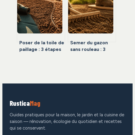
concrète pour
densité pour une
assainir votre air ?
protection durable
Poser de la toile de
Semer du gazon
paillage : 3 étapes
sans rouleau : 3
clés et 20 cm de
méthodes pour une
chevauchement
pelouse dense et
pour un résultat
uniforme
pro
Rustica
Mag
Guides pratiques pour la maison, le jardin et la cuisine de
saison — rénovation, écologie du quotidien et recettes
qui se conservent.