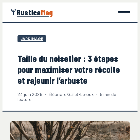
Rustica
Mag
Jardinage
JARDINAGE
Bricolage
Taille du noisetier : 3 étapes
Maison
pour maximiser votre récolte
Écologie
et rajeunir l’arbuste
Gastronomie
24 juin 2026
·
Éléonore Gallet-Leroux
·
5 min de
lecture