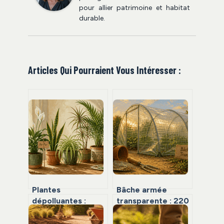
pour allier patrimoine et habitat
durable.
Articles Qui Pourraient Vous Intéresser :
Plantes
Bâche armée
dépolluantes :
transparente : 220
mythe scientifique
microns et
ou solution
armature haute