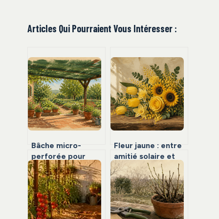
Articles Qui Pourraient Vous Intéresser :
Bâche micro-
Fleur jaune : entre
perforée pour
amitié solaire et
jardin : réduire la
risque de trahison,
prise au vent de 72
quel message
% avec le sur-
envoyez-vous ?
mesure