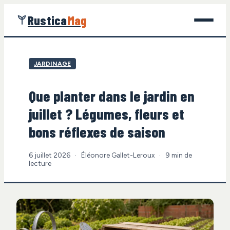
Rustica
Mag
Jardinage
JARDINAGE
Bricolage
Que planter dans le jardin en
Maison
juillet ? Légumes, fleurs et
Écologie
bons réflexes de saison
Gastronomie
6 juillet 2026
·
Éléonore Gallet-Leroux
·
9 min de
lecture