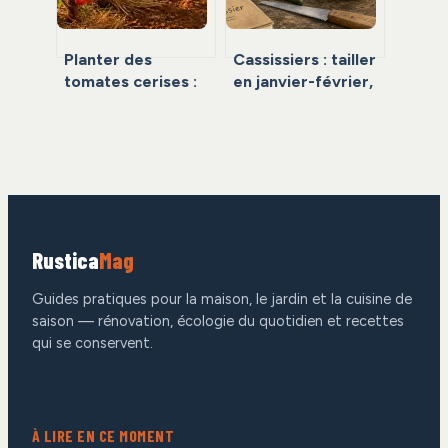
Planter des
Cassissiers : tailler
tomates cerises :
en janvier-février,
calendrier,
pas au moment du
méthodes et
gonflement des
secrets pour une
bourgeons
récolte abondante
Rustica
Mag
Guides pratiques pour la maison, le jardin et la cuisine de
saison — rénovation, écologie du quotidien et recettes
qui se conservent.
À LIRE EN CE MOMENT