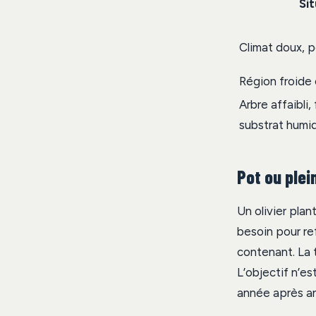
Si
Climat doux, p
Région froide
Arbre affaibli, 
substrat humi
Pot ou plei
Un olivier plan
besoin pour ref
contenant. La t
L’objectif n’e
année après a