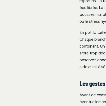
réparties. La t
équilibrée. La 
pousses mal pla
où le stress hy
En pot, la tail
Chaque branche
contenant. Un 
arbre trop dég
observez donc 
aide aussi à sé
Les gestes p
Avant de comme
éventuellement