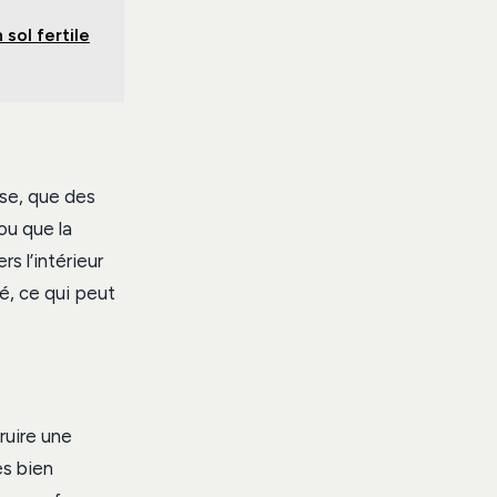
sol fertile
nse, que des
ou que la
s l’intérieur
é, ce qui peut
truire une
es bien