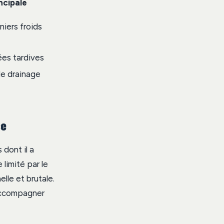
ncipale
niers froids
ées tardives
 le drainage
ce
 dont il a
 limité par le
elle et brutale.
’accompagner