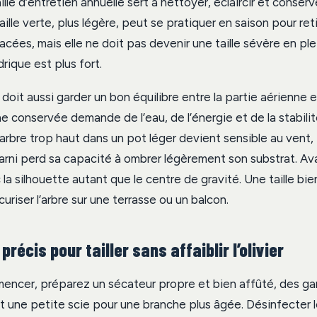
aille d’entretien annuelle sert à nettoyer, éclaircir et conser
taille verte, plus légère, peut se pratiquer en saison pour re
cées, mais elle ne doit pas devenir une taille sévère en ple
drique est plus fort.
le doit aussi garder un bon équilibre entre la partie aérienne e
 conservée demande de l’eau, de l’énergie et de la stabilit
arbre trop haut dans un pot léger devient sensible au vent, 
arni perd sa capacité à ombrer légèrement son substrat. Av
la silhouette autant que le centre de gravité. Une taille bi
curiser l’arbre sur une terrasse ou un balcon.
récis pour tailler sans affaiblir l’olivier
ncer, préparez un sécateur propre et bien affûté, des gan
 une petite scie pour une branche plus âgée. Désinfecter l