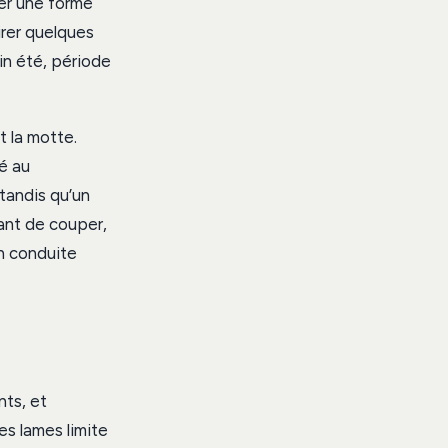
ver une forme
tirer quelques
in été, période
t la motte.
é au
tandis qu’un
ant de couper,
en conduite
ts, et
es lames limite