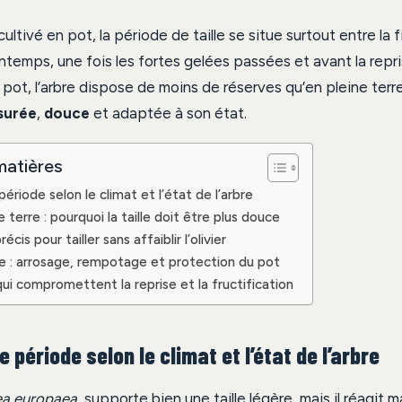
cultivé en pot, la période de taille se situe surtout entre la fi
ntemps, une fois les fortes gelées passées et avant la repri
pot, l’arbre dispose de moins de réserves qu’en pleine terre,
surée
,
douce
et adaptée à son état.
matières
période selon le climat et l’état de l’arbre
 terre : pourquoi la taille doit être plus douce
cis pour tailler sans affaiblir l’olivier
lle : arrosage, rempotage et protection du pot
qui compromettent la reprise et la fructification
e période selon le climat et l’état de l’arbre
ea europaea
, supporte bien une taille légère, mais il réagit m