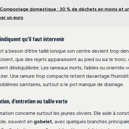
Compostage domestique : 30 % de déchets en moins et un 
er un euro
indiquent qu’il faut intervenir
ot a besoin d’être taillé lorsque son centre devient trop de
isent, que des rejets apparaissent au pied ou sur le tronc, 
ent déséquilibrée. Les rameaux morts, faibles ou orientés ver
etirer. Une ramure trop compacte retient davantage l’humidit
roblèmes sanitaires, surtout si le pot manque de drainage.
tion, d’entretien ou taille verte
rmation concerne surtout les jeunes oliviers. Elle aide à cons
ple, souvent en
gobelet
, avec quelques branches principal