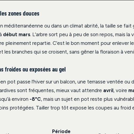
 les zones douces
n méditerranéenne ou dans un climat abrité, la taille se fai
à
début mars
. L’arbre sort peu à peu de son repos, mais la
re pleinement repartie. C’est le bon moment pour enlever les
 les branches qui se croisent, sans gêner la floraison à veni
ns froides ou exposées au gel
r en pot passe l’hiver sur un balcon, une terrasse ventée ou
tardives sont fréquentes, mieux vaut attendre
avril
, voire
ma
usqu’à environ
-8°C
, mais un sujet en pot reste plus vulnérabl
ins protégées. Tailler trop tôt expose les coupes au froid e
Période