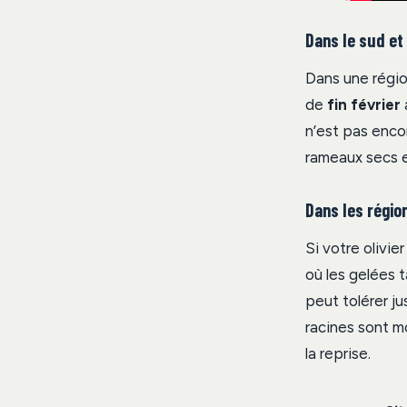
Dans le sud et
Dans une régio
de
fin février
n’est pas enco
rameaux secs et
Dans les régio
Si votre olivie
où les gelées 
peut tolérer j
racines sont mo
la reprise.