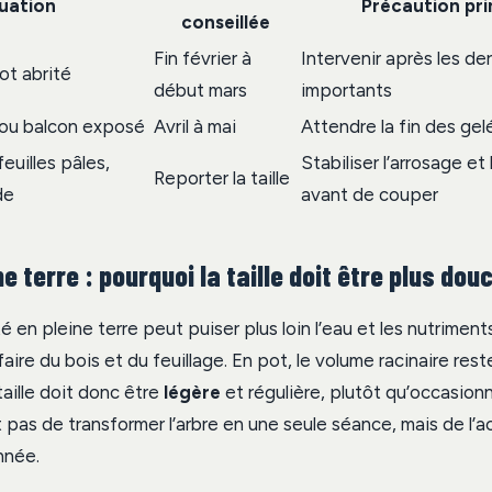
tuation
Précaution pri
conseillée
Fin février à
Intervenir après les der
ot abrité
début mars
importants
 ou balcon exposé
Avril à mai
Attendre la fin des gel
feuilles pâles,
Stabiliser l’arrosage et
Reporter la taille
de
avant de couper
ne terre : pourquoi la taille doit être plus dou
té en pleine terre peut puiser plus loin l’eau et les nutriments
aire du bois et du feuillage. En pot, le volume racinaire reste
aille doit donc être
légère
et régulière, plutôt qu’occasionn
st pas de transformer l’arbre en une seule séance, mais de l
nnée.