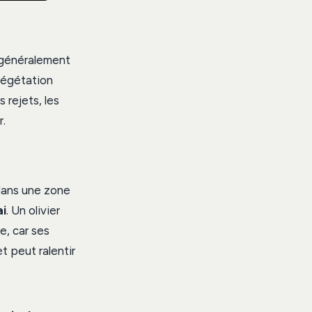
t généralement
 végétation
 rejets, les
r.
 dans une zone
i
. Un olivier
e, car ses
t peut ralentir