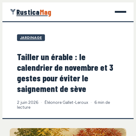
Rustica
Mag
Jardinage
JARDINAGE
Bricolage
Tailler un érable : le
Maison
calendrier de novembre et 3
Écologie
gestes pour éviter le
saignement de sève
Gastronomie
2 juin 2026
·
Éléonore Gallet-Leroux
·
6 min de
lecture