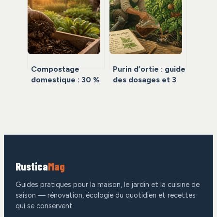
et économie ?
économies, sur-
mesure et
robustesse en 4
étapes
Compostage
Purin d’ortie : guide
domestique : 30 %
des dosages et 3
de déchets en
plantes à ne jamais
moins et un sol
arroser
fertile sans
dépenser un euro
Rustica
Mag
Guides pratiques pour la maison, le jardin et la cuisine de
saison — rénovation, écologie du quotidien et recettes
qui se conservent.