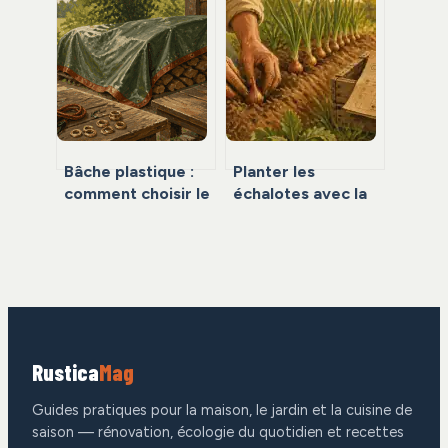
grammage
choisir pour
900g/m² est le
préserver votre
seul choix pour une
moteur ?
protection de 10
ans
Bâche plastique :
Planter les
comment choisir le
échalotes avec la
grammage et la
lune : calendrier,
finition pour une
variétés et secrets
protection durable
de sol
?
Rustica
Mag
Guides pratiques pour la maison, le jardin et la cuisine de
saison — rénovation, écologie du quotidien et recettes