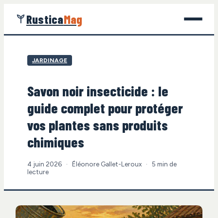
Rustica
Mag
Jardinage
JARDINAGE
Bricolage
Savon noir insecticide : le
Maison
guide complet pour protéger
Écologie
vos plantes sans produits
chimiques
Gastronomie
4 juin 2026
·
Éléonore Gallet-Leroux
·
5 min de
lecture