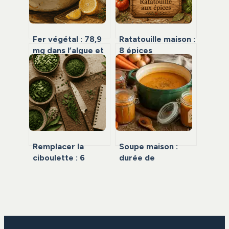
Fer végétal : 78,9
Ratatouille maison :
mg dans l’algue et
8 épices
les 3 réflexes pour
indispensables
optimiser son
pour sublimer vos
absorption
légumes d’été
Remplacer la
Soupe maison :
ciboulette : 6
durée de
alternatives pour
conservation réelle
sauver vos sauces
et 2 réflexes pour
et omelettes
éviter l’intoxication