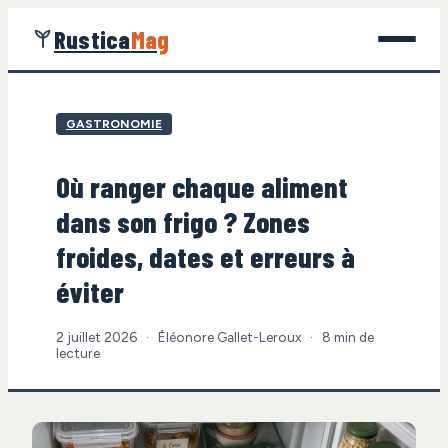
Rustica
Mag
Jardinage
GASTRONOMIE
Bricolage
Où ranger chaque aliment
Maison
dans son frigo ? Zones
Écologie
froides, dates et erreurs à
éviter
Gastronomie
2 juillet 2026
·
Éléonore Gallet-Leroux
·
8 min de
lecture