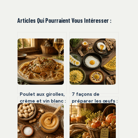
Articles Qui Pourraient Vous Intéresser :
Poulet aux girolles,
7 façons de
crème et vin blanc :
préparer les œufs :
3 astuces pour une
la solution
sauce onctueuse
complète pour le
sans trancher
niveau 27 de Top 7