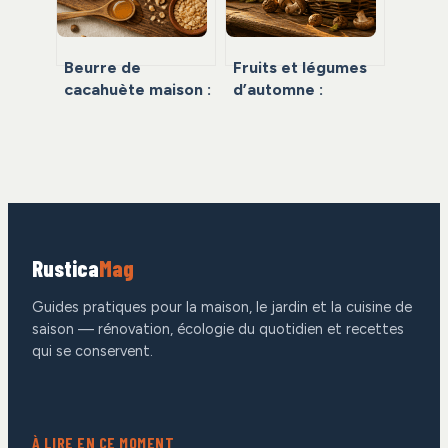
Beurre de
Fruits et légumes
cacahuète maison :
d’automne :
10 minutes de
booster son
préparation pour
immunité et ses
une texture pro
économies avant
sans additifs
l’hiver
Rustica
Mag
Guides pratiques pour la maison, le jardin et la cuisine de
saison — rénovation, écologie du quotidien et recettes
qui se conservent.
À LIRE EN CE MOMENT