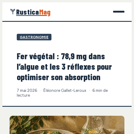
Rustica
Mag
Jardinage
GASTRONOMIE
Bricolage
Fer végétal : 78,9 mg dans
Maison
l’algue et les 3 réflexes pour
Écologie
optimiser son absorption
Gastronomie
7 mai 2026
·
Éléonore Gallet-Leroux
·
6 min de
lecture