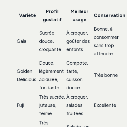
Profil
Meilleur
Variété
Conservation
gustatif
usage
Bonne, à
Sucrée,
À croquer,
consommer
Gala
douce,
goûter des
sans trop
croquante
enfants
attendre
Douce,
Compote,
Golden
légèrement
tarte,
Très bonne
Delicious
acidulée,
cuisson
fondante
douce
Très sucrée,
À croquer,
Fuji
juteuse,
salades
Excellente
ferme
fruitées
Très
Salade, jus,