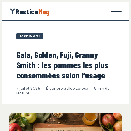
Rustica
Mag
Jardinage
JARDINAGE
Bricolage
Gala, Golden, Fuji, Granny
Maison
Smith : les pommes les plus
Écologie
consommées selon l’usage
Gastronomie
7 juillet 2026
·
Éléonore Gallet-Leroux
·
8 min de
lecture