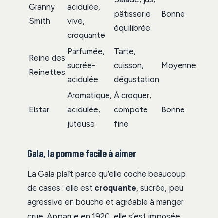
Granny
acidulée,
pâtisserie
Bonne
Smith
vive,
équilibrée
croquante
Parfumée,
Tarte,
Reine des
sucrée-
cuisson,
Moyenne
Reinettes
acidulée
dégustation
Aromatique,
À croquer,
Elstar
acidulée,
compote
Bonne
juteuse
fine
Gala, la pomme facile à aimer
La Gala plaît parce qu’elle coche beaucoup
de cases : elle est
croquante
, sucrée, peu
agressive en bouche et agréable à manger
crue. Apparue en 1920, elle s’est imposée