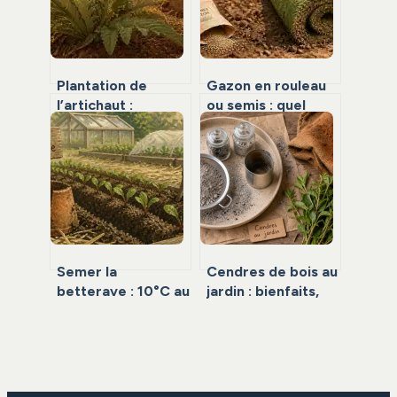
Plantation de
Gazon en rouleau
l’artichaut :
ou semis : quel
calendrier, climat
choix pour un jardin
et gestes pour une
durable et
récolte réussie
esthétique ?
Semer la
Cendres de bois au
betterave : 10°C au
jardin : bienfaits,
sol et 3 astuces
dosages et erreurs
pour éviter la
fatales pour vos
montée en graine
plantes