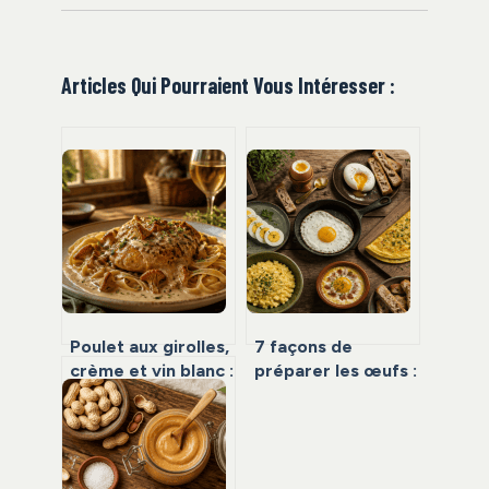
Articles Qui Pourraient Vous Intéresser :
Poulet aux girolles,
7 façons de
crème et vin blanc :
préparer les œufs :
3 astuces pour une
la solution
sauce onctueuse
complète pour le
sans trancher
niveau 27 de Top 7