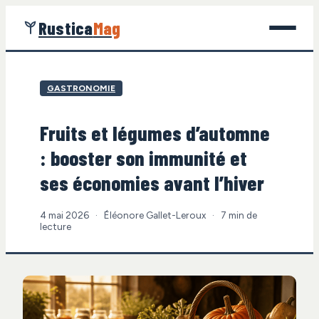
Rustica
Mag
Jardinage
GASTRONOMIE
Bricolage
Fruits et légumes d’automne
Maison
: booster son immunité et
Écologie
ses économies avant l’hiver
Gastronomie
4 mai 2026
·
Éléonore Gallet-Leroux
·
7 min de
lecture