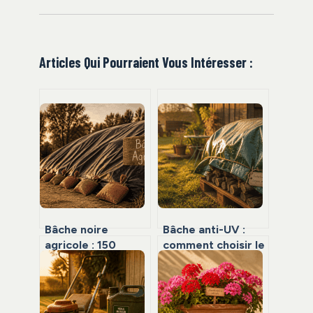
Articles Qui Pourraient Vous Intéresser :
Bâche noire
Bâche anti-UV :
agricole : 150
comment choisir le
microns de
bon grammage et
protection pour
traitement pour
garantir 5 ans de
éviter la
conservation
dégradation