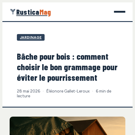
Rustica
Mag
Jardinage
JARDINAGE
Bricolage
Bâche pour bois : comment
Maison
choisir le bon grammage pour
Écologie
éviter le pourrissement
Gastronomie
28 mai 2026
·
Éléonore Gallet-Leroux
·
6 min de
lecture