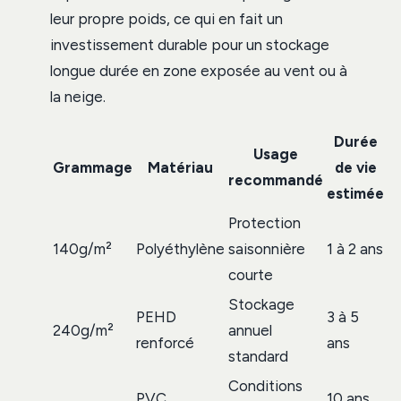
leur propre poids, ce qui en fait un
investissement durable pour un stockage
longue durée en zone exposée au vent ou à
la neige.
Durée
Usage
Grammage
Matériau
de vie
recommandé
estimée
Protection
140g/m²
Polyéthylène
saisonnière
1 à 2 ans
courte
Stockage
PEHD
3 à 5
240g/m²
annuel
renforcé
ans
standard
Conditions
PVC
10 ans