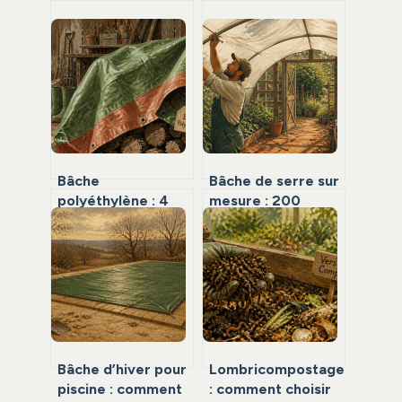
Bâche
Bâche de serre sur
polyéthylène : 4
mesure : 200
grammages pour
microns et 75 cm
choisir la
de débord pour
protection
une protection
adaptée à vos
durable
besoins
Bâche d’hiver pour
Lombricompostage
piscine : comment
: comment choisir