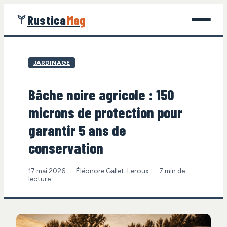
Rustica
Mag
Jardinage
JARDINAGE
Bricolage
Bâche noire agricole : 150
Maison
microns de protection pour
Écologie
garantir 5 ans de
conservation
Gastronomie
17 mai 2026
·
Éléonore Gallet-Leroux
·
7 min de
lecture