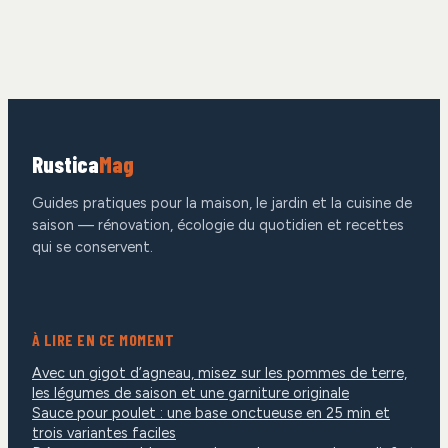
choisir entre
vos vers et réussir
sécurité, propreté
votre engrais
et économie ?
maison
Rustica
Mag
Guides pratiques pour la maison, le jardin et la cuisine de
saison — rénovation, écologie du quotidien et recettes
qui se conservent.
À LIRE EN CE MOMENT
Avec un gigot d’agneau, misez sur les pommes de terre,
les légumes de saison et une garniture originale
Sauce pour poulet : une base onctueuse en 25 min et
trois variantes faciles