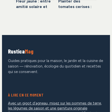
Fleur jaune : entre
Planter des
amitié solaire et
tomates cerises :
risque de trahison,
calendrier,
quel message
méthodes et
envoyez-vous ?
secrets pour une
récolte abondante
Rustica
Mag
Guides pratiques pour la maison, le jardin et la cuisine de
saison — rénovation, écologie du quotidien et recettes
qui se conservent.
À LIRE EN CE MOMENT
Avec un gigot d’agneau, misez sur les pommes de terre,
les légumes de saison et une garniture originale