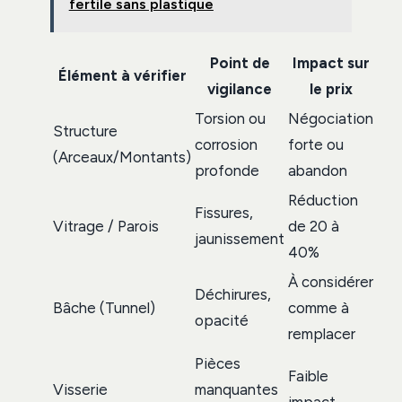
fertile sans plastique
Point de
Impact sur
Élément à vérifier
vigilance
le prix
Torsion ou
Négociation
Structure
corrosion
forte ou
(Arceaux/Montants)
profonde
abandon
Réduction
Fissures,
Vitrage / Parois
de 20 à
jaunissement
40%
À considérer
Déchirures,
Bâche (Tunnel)
comme à
opacité
remplacer
Pièces
Faible
Visserie
manquantes
impact