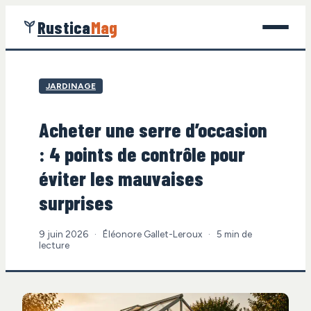
Rustica
Mag
Jardinage
JARDINAGE
Bricolage
Acheter une serre d’occasion
Maison
: 4 points de contrôle pour
Écologie
éviter les mauvaises
surprises
Gastronomie
9 juin 2026
·
Éléonore Gallet-Leroux
·
5 min de
lecture