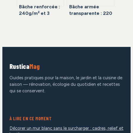
Bâche renforcée :
Bâche armée
240g/m² et 3
transparente : 220
critères
microns et
techniques pour
armature haute
une protection
densité pour une
infaillible
protection durable
Rustica
Mag
Guides pratiques pour la maison, le jardin et la cuisine de
saison — rénovation, écologie du quotidien et recettes
qui se conservent.
À LIRE EN CE MOMENT
Décorer un mur blanc sans le surcharger : cadres, relief et