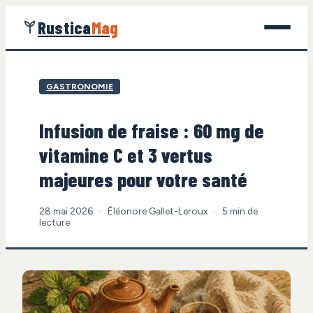
Rustica
Mag
Jardinage
GASTRONOMIE
Bricolage
Infusion de fraise : 60 mg de
Maison
vitamine C et 3 vertus
Écologie
majeures pour votre santé
Gastronomie
28 mai 2026
·
Éléonore Gallet-Leroux
·
5 min de
lecture