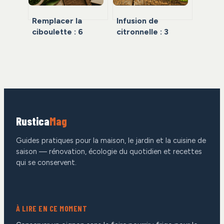
Remplacer la
Infusion de
ciboulette : 6
citronnelle : 3
alternatives pour
vertus digestives
sauver vos sauces
majeures et
et omelettes
conseils de
préparation
Rustica
Mag
Guides pratiques pour la maison, le jardin et la cuisine de
saison — rénovation, écologie du quotidien et recettes
qui se conservent.
À LIRE EN CE MOMENT