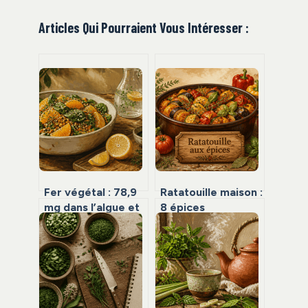
Articles Qui Pourraient Vous Intéresser :
Fer végétal : 78,9
Ratatouille maison :
mg dans l’algue et
8 épices
les 3 réflexes pour
indispensables
optimiser son
pour sublimer vos
absorption
légumes d’été