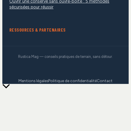
Ouvrir une conserve sans ouvre-boîte : 5 méthodes
sécurisées pour réussir
RESSOURCES & PARTENAIRES
Rustica Mag — conseils pratiques de terrain, sans détour.
Mentions légales
Politique de confidentialité
Contact
Retour
en
haut