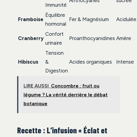
Anthocyanes
sucrée
Immunité
Équilibre
Framboise
Fer & Magnésium
Acidulée
hormonal
Confort
Cranberry
Proanthocyanidines
Amère
urinaire
Tension
Hibiscus
&
Acides organiques
Intense
Digestion
LIRE AUSSI
Concombre : fruit ou
légume ? La vérité derrière le débat
botanique
Recette : L’infusion « Éclat et