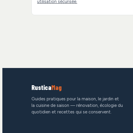
utilisation sécurisée.
Rustica
Mag
Guides pratiques pour la maison, le jardin et
la cuisine de saison — rénovation, écologie du
quotidien et recettes qui se conservent.