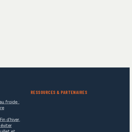
RESSOURCES & PARTENAIRES
au froide :
re
Fin d’hiver,
 éviter
uillet et